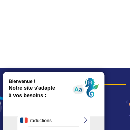
COORDONNÉES
Hôtel de ville
15, rue Charles-Duflos
01 41 19 83 00
Mairie de quartier Mermoz
Depuis le 28/01/2026 :
90, rue de l'Abbé Jean-Glatz