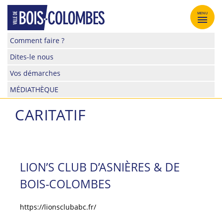
Skip
to
MENU
content
Site
Comment faire ?
officiel
Dites-le nous
de
la
Vos démarches
ville
MÉDIATHÈQUE
de
Bois-
CARITATIF
Colombes
LION’S CLUB D’ASNIÈRES & DE
BOIS-COLOMBES
https://lionsclubabc.fr/