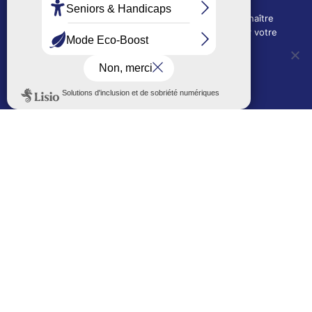
01 71 11 45 45
Nous utilisons des cookies techniques pour connaître
Mairie de quartier Les Bruyères
l'évolution de l'audience du site et pour améliorer votre
2, allée Marc-Birkigt
expérience.
01 56 83 75 10
OUI, j'accepte
NON, je refuse
Voir les horaires
LES AUTRES SITES DE LA VILLE
Politique de confidentialité
Le Mémorial numérique
L’espace famille (bois-co déclic)
Boiscoboutiques.fr
Le site de la médiathèque
Entre Bois-Colombiens
SUIVEZ-NOUS AUTREMENT
Sur bois-co mobile
La ville dans votre poche
M’inscrire
Newsletters