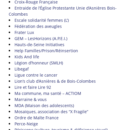
Croix-Rouge Française
Entraide de l’Église Protestante Unie d’Asnières Bois-
Colombes
Escale solidarité femmes (L’)
Fédération des aveugles
Frater Lux
GEM – LesHorizons (A.P.E.I.)
Hauts-de-Seine Initiatives
Help Familles/Prison/Réinsertion
Kids And life
Légion d’honneur (SMLH)
Libegaf
Ligue contre le cancer
Lion’s club d’Asnières & de Bois-Colombes
Lire et faire Lire 92
Ma commune, ma santé – ACTIOM
Marraine & vous
MDA (Maison des adolescents)
Mosaïques, association des “X Fragile”
Ordre de Malte France
Perce-Neige
Périscope (culture, tourisme & déficience visuel)