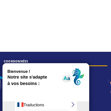
COORDONNÉES
Hôtel de ville
15, rue Charles-Duflos
01 41 19 83 00
Mairie de quartier Mermoz
Depuis le 28/01/2026 :
90, rue de l'Abbé Jean-Glatz
01 71 11 45 45