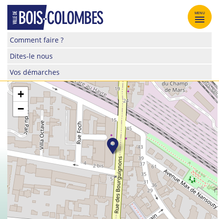
Skip
to
MENU
content
Site
Comment faire ?
officiel
Dites-le nous
de
la
Vos démarches
ville
de
+
Bois-
−
Colombes