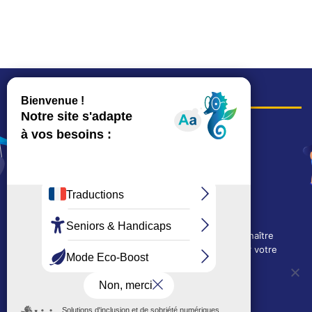
COORDONNÉES
Hôtel de ville
15, rue Charles-Duflos
01 41 19 83 00
Mairie de quartier Mermoz
Depuis le 28/01/2026 :
90, rue de l'Abbé Jean-Glatz
01 71 11 45 45
Nous utilisons des cookies techniques pour connaître
Mairie de quartier Les Bruyères
l'évolution de l'audience du site et pour améliorer votre
2, allée Marc-Birkigt
expérience.
01 56 83 75 10
OUI, j'accepte
NON, je refuse
Voir les horaires
LES AUTRES SITES DE LA VILLE
Politique de confidentialité