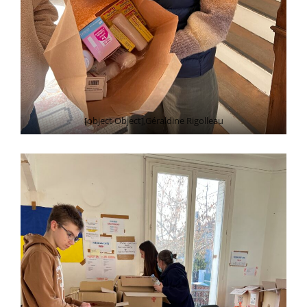
[object Object],Géraldine Rigolleau