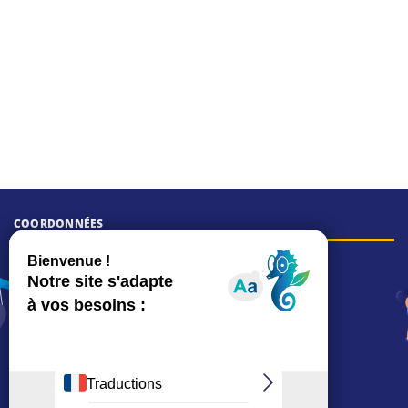
COORDONNÉES
Hôtel de ville
15, rue Charles-Duflos
01 41 19 83 00
Mairie de quartier Mermoz
Depuis le 28/01/2026 :
90, rue de l'Abbé Jean-Glatz
01 71 11 45 45