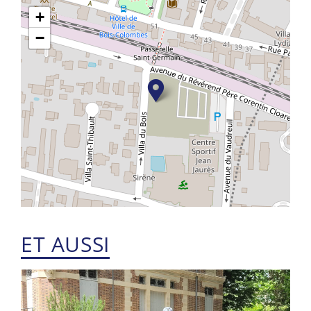
+
−
ET AUSSI