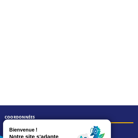
COORDONNÉES
Hôtel de ville
15, rue Charles-Duflos