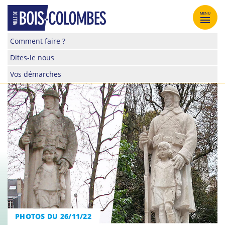
Skip
to
MENU
content
Site
Comment faire ?
officiel
Dites-le nous
de
la
Vos démarches
ville
de
Bois-
Colombes
PHOTOS DU 26/11/22