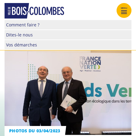
Skip
to
MENU
content
Site
Comment faire ?
officiel
Dites-le nous
de
la
Vos démarches
ville
de
Bois-
Colombes
PHOTOS DU 03/04/2023