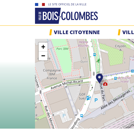
Skip
LE SITE OFFICIEL DE LA VILLE
to
content
Site
VILLE CITOYENNE
VIL
officiel
de
+
la
ville
−
de
Bois-
Colombes