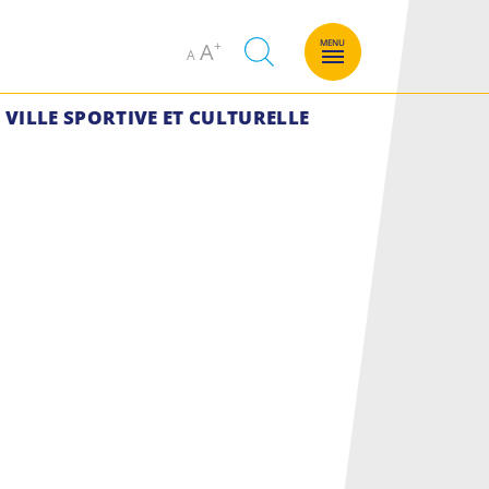
Decrease
Increase
MENU
A
A
font
font
size.
size.
VILLE SPORTIVE ET CULTURELLE