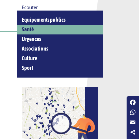
Ecouter
Équipements publics
Santé
Urgences
Associations
Culture
Sport
Fac
Wha
Emai