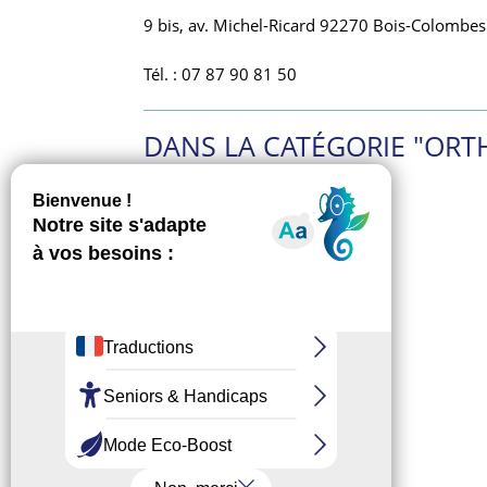
9 bis, av. Michel-Ricard 92270 Bois-Colombes
Tél. : 07 87 90 81 50
DANS LA CATÉGORIE "ORT
Accard Geneviève
Alloiteau Véronique
Delafosse Sophie
Gernez L. et Le Cam M.