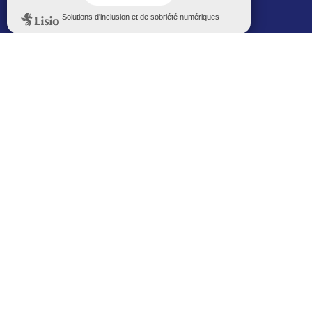
Politique de confidentialité
Le Mémorial numérique
L’espace famille (bois-co déclic)
Boiscoboutiques.fr
Le site de la médiathèque
Entre Bois-Colombiens
SUIVEZ-NOUS AUTREMENT
Sur bois-co mobile
La ville dans votre poche
M’inscrire
Newsletters
Recevez les informations par mail
M’inscrire
Service SMS
Recevez les alertes sur votre smartphone
Sur les réseaux