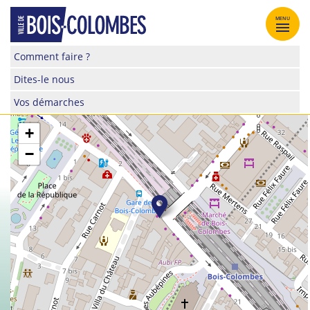
Skip
to
MENU
content
Site
Comment faire ?
officiel
Dites-le nous
de
la
Vos démarches
ville
de
+
Bois-
−
Colombes