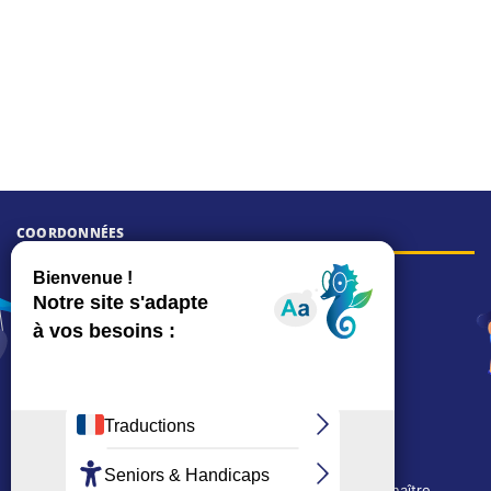
COORDONNÉES
Hôtel de ville
15, rue Charles-Duflos
01 41 19 83 00
Mairie de quartier Mermoz
Depuis le 28/01/2026 :
90, rue de l'Abbé Jean-Glatz
01 71 11 45 45
Mairie de quartier Les Bruyères
2, allée Marc-Birkigt
Nous utilisons des cookies techniques pour connaître