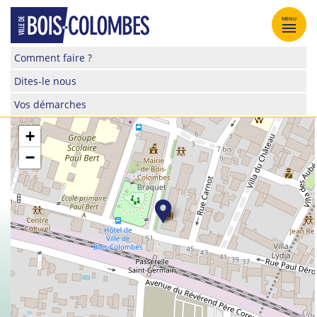
Skip
to
MENU
content
Site
Comment faire ?
officiel
Dites-le nous
de
la
Vos démarches
ville
de
+
Bois-
−
Colombes