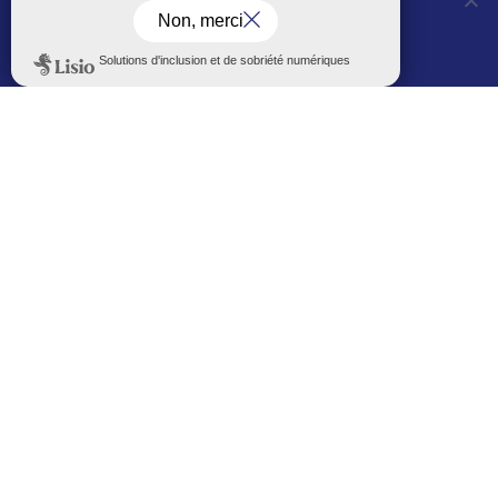
OUI, j'accepte
NON, je refuse
Voir les horaires
LES AUTRES SITES DE LA VILLE
Politique de confidentialité
Le Mémorial numérique
L’espace famille (bois-co déclic)
Boiscoboutiques.fr
Le site de la médiathèque
Entre Bois-Colombiens
SUIVEZ-NOUS AUTREMENT
Sur bois-co mobile
La ville dans votre poche
M’inscrire
Newsletters
Recevez les informations par mail
M’inscrire
Service SMS