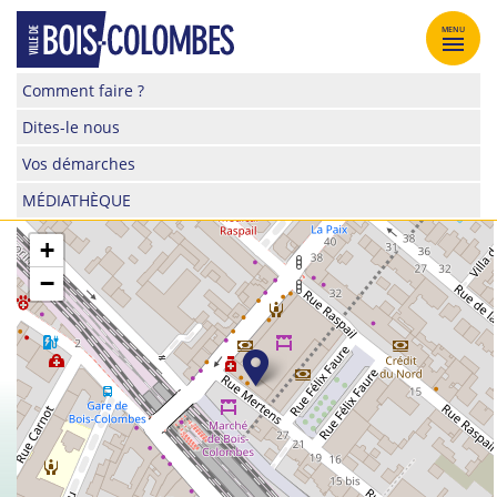
Skip
to
MENU
content
Site
Comment faire ?
officiel
Dites-le nous
de
la
Vos démarches
ville
MÉDIATHÈQUE
de
Bois-
+
Colombes
−