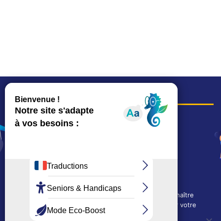
COORDONNÉES
Hôtel de ville
15, rue Charles-Duflos
01 41 19 83 00
Mairie de quartier Mermoz
Depuis le 28/01/2026 :
90, rue de l'Abbé Jean-Glatz
01 71 11 45 45
Nous utilisons des cookies techniques pour connaître
Mairie de quartier Les Bruyères
l'évolution de l'audience du site et pour améliorer votre
2, allée Marc-Birkigt
expérience.
01 56 83 75 10