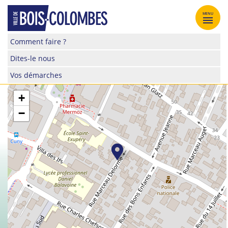
Skip
to
MENU
content
Site
Comment faire ?
officiel
Dites-le nous
de
la
Vos démarches
ville
de
+
Bois-
−
Colombes