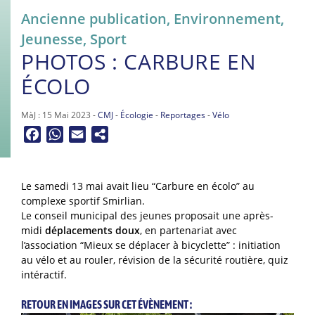
Ancienne publication
,
Environnement
,
Jeunesse
,
Sport
PHOTOS : CARBURE EN
ÉCOLO
MàJ : 15 Mai 2023 -
CMJ
-
Écologie
-
Reportages
-
Vélo
Facebook
WhatsApp
Email
Le samedi 13 mai avait lieu “Carbure en écolo” au
complexe sportif Smirlian.
Le conseil municipal des jeunes proposait une après-
midi
déplacements doux
, en partenariat avec
l’association “Mieux se déplacer à bicyclette” : initiation
au vélo et au rouler, révision de la sécurité routière, quiz
intéractif.
RETOUR EN IMAGES SUR CET ÉVÈNEMENT :