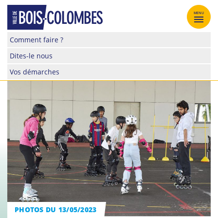
Skip
to
MENU
content
Site
Comment faire ?
officiel
Dites-le nous
de
la
Vos démarches
ville
de
Bois-
Colombes
PHOTOS DU 13/05/2023