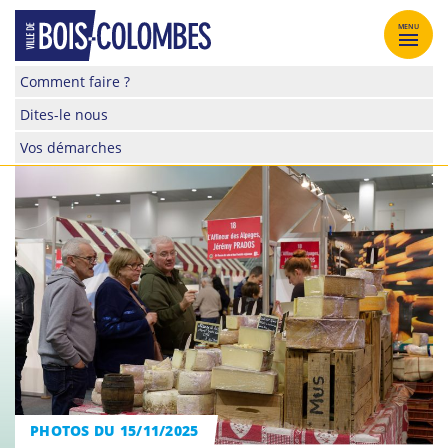
Skip
to
MENU
content
Site
Comment faire ?
officiel
Dites-le nous
de
la
Vos démarches
ville
de
Bois-
Colombes
PHOTOS DU 15/11/2025