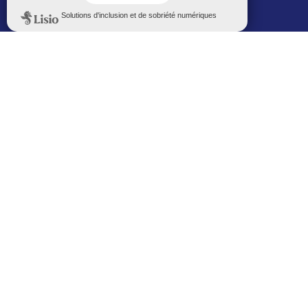
Politique de confidentialité
Le Mémorial numérique
L’espace famille (bois-co déclic)
Boiscoboutiques.fr
Le site de la médiathèque
Entre Bois-Colombiens
SUIVEZ-NOUS AUTREMENT
Sur bois-co mobile
La ville dans votre poche
M’inscrire
Newsletters
Recevez les informations par mail
M’inscrire
Service SMS
Recevez les alertes sur votre smartphone
Sur les réseaux