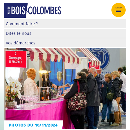
Skip
to
MENU
content
Site
Comment faire ?
officiel
Dites-le nous
de
la
Vos démarches
ville
de
Bois-
Colombes
PHOTOS DU 16/11/2024