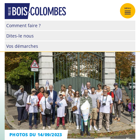
Skip
to
MENU
content
Site
Comment faire ?
officiel
Dites-le nous
de
la
Vos démarches
ville
de
Bois-
Colombes
PHOTOS DU 14/09/2023