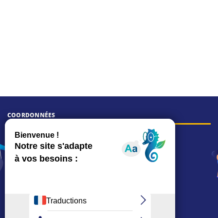
COORDONNÉES
Hôtel de ville
15, rue Charles-Duflos
01 41 19 83 00
Mairie de quartier Mermoz
Depuis le 28/01/2026 :
90, rue de l'Abbé Jean-Glatz
01 71 11 45 45
Mairie de quartier Les Bruyères