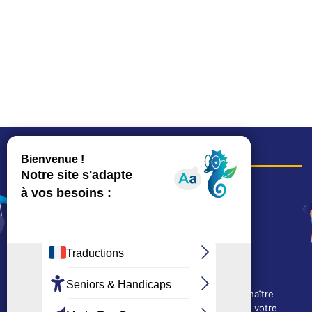
COORDONNÉES
Hôtel de ville
15, rue Charles-Duflos
01 41 19 83 00
Mairie de quartier Mermoz
Depuis le 28/01/2026 :
90, rue de l'Abbé Jean-Glatz
01 71 11 45 45
Nous utilisons des cookies techniques pour connaître
Mairie de quartier Les Bruyères
l'évolution de l'audience du site et pour améliorer votre
2, allée Marc-Birkigt