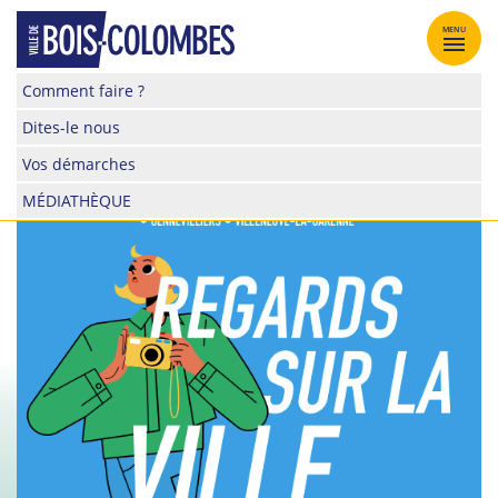
Skip
to
MENU
content
Site
Comment faire ?
officiel
Dites-le nous
de
la
Vos démarches
ville
MÉDIATHÈQUE
de
Bois-
Colombes