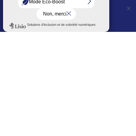
expérience.
01 56 83 75 10
OUI, j'accepte
NON, je refuse
Voir les horaires
LES AUTRES SITES DE LA VILLE
Politique de confidentialité
Le Mémorial numérique
L’espace famille (bois-co déclic)
Boiscoboutiques.fr
Le site de la médiathèque
Entre Bois-Colombiens
SUIVEZ-NOUS AUTREMENT
Sur bois-co mobile
La ville dans votre poche
M’inscrire
Newsletters
Recevez les informations par mail