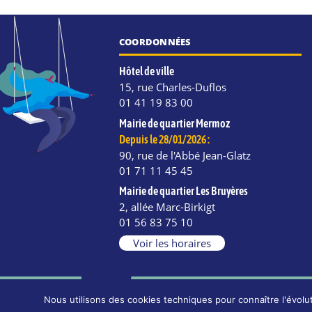
COORDONNÉES
Hôtel de ville
15, rue Charles-Duflos
01 41 19 83 00
Mairie de quartier Mermoz
Depuis le 28/01/2026 :
90, rue de l'Abbé Jean-Glatz
01 71 11 45 45
Mairie de quartier Les Bruyères
2, allée Marc-Birkigt
e
kedIn
Instagram
01 56 83 75 10
Voir les horaires
Nous utilisons des cookies techniques pour connaître l'évolut