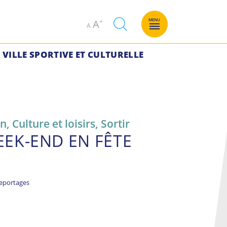
Decrease
Increase
MENU
A
A
font
font
size.
size.
VILLE SPORTIVE ET CULTURELLE
on
,
Culture et loisirs
,
Sortir
EEK-END EN FÊTE
eportages