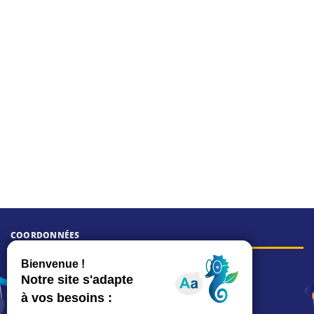
COORDONNÉES
Hôtel de ville
15, rue Charles-Duflos
01 41 19 83 00
Mairie de quartier Mermoz