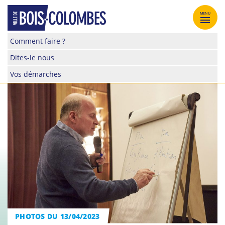
Skip
to
MENU
content
Site
Comment faire ?
officiel
Dites-le nous
de
la
Vos démarches
ville
de
Bois-
Colombes
PHOTOS DU 13/04/2023