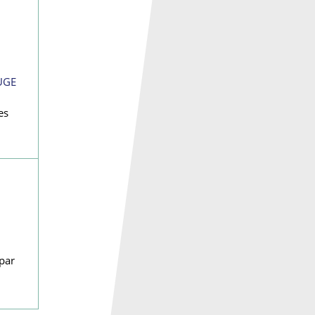
UGE
es
 par