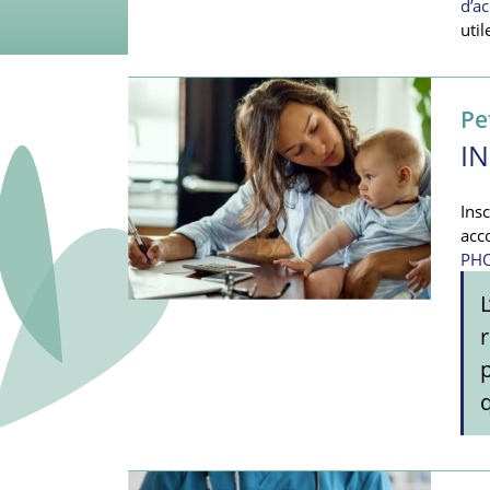
d’ac
uti
Pe
I
Ins
acc
PHO
p