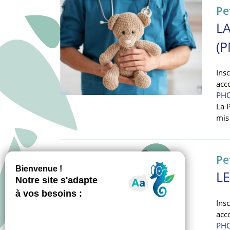
Pe
L
(P
Ins
acc
PHO
La 
mis
Pe
L
Ins
acc
PHO