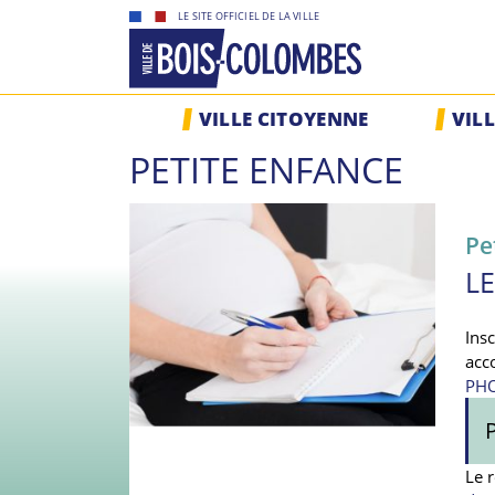
Skip
LE SITE OFFICIEL DE LA VILLE
to
content
Site
VILLE CITOYENNE
VIL
officiel
de
PETITE ENFANCE
la
ville
de
Pe
Bois-
L
Colombes
Ins
acc
PHO
Le 