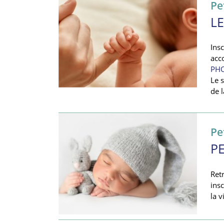
Pe
LE
Ins
acc
PHO
Le s
de 
Pe
P
Ret
ins
la v