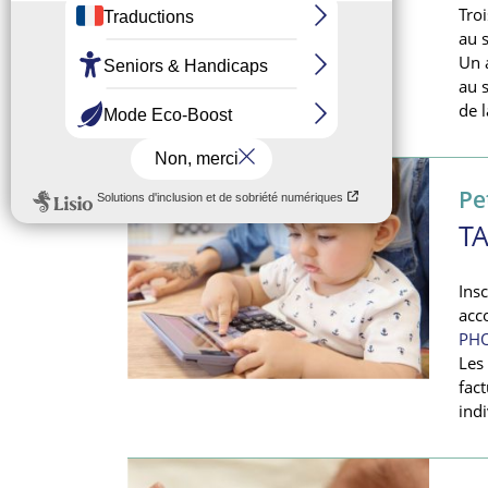
Troi
au s
Un 
au s
de l
Pe
TA
Ins
acc
PHO
Les 
fact
ind