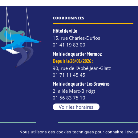
COORDONNÉES
Hôtel de ville
15, rue Charles-Duflos
01 41 19 83 00
Mairie de quartier Mermoz
Depuis le 28/01/2026 :
90, rue de l'Abbé Jean-Glatz
01 71 11 45 45
Mairie de quartier Les Bruyères
2, allée Marc-Birkigt
e
kedIn
Instagram
01 56 83 75 10
Voir les horaires
Nous utilisons des cookies techniques pour connaître l'évolut