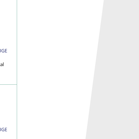
E
UGE
al
UGE