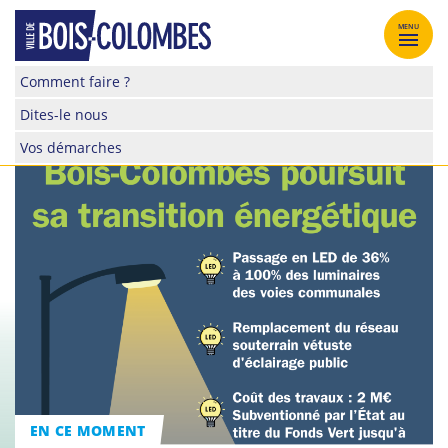
Skip
to
MENU
content
Site
Comment faire ?
officiel
Dites-le nous
de
la
Vos démarches
ville
de
Bois-
Colombes
EN CE MOMENT