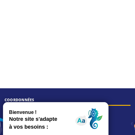
COORDONNÉES
Hôtel de ville
15, rue Charles-Duflos
01 41 19 83 00
Mairie de quartier Mermoz