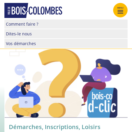
Skip
to
MENU
content
Site
Comment faire ?
officiel
Dites-le nous
de
la
Vos démarches
ville
de
Bois-
Colombes
Démarches
,
Inscriptions
,
Loisirs