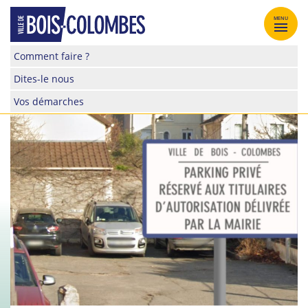
Skip
to
MENU
content
Site
Comment faire ?
officiel
Dites-le nous
de
la
Vos démarches
ville
de
Bois-
Colombes