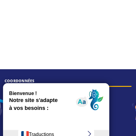
COORDONNÉES
Hôtel de ville
15, rue Charles-Duflos
01 41 19 83 00
Mairie de quartier Mermoz
Depuis le 28/01/2026 :
90, rue de l'Abbé Jean-Glatz
01 71 11 45 45