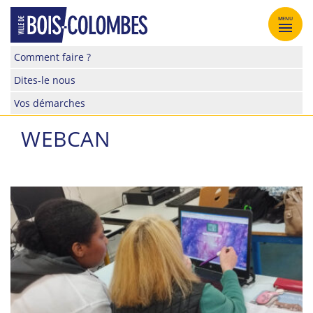
Skip
to
MENU
content
Site
Comment faire ?
officiel
Dites-le nous
de
la
Vos démarches
ville
de
WEBCAN
Bois-
Colombes