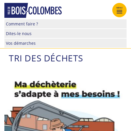
Skip
to
MENU
content
Site
Comment faire ?
officiel
Dites-le nous
de
la
Vos démarches
ville
de
TRI DES DÉCHETS
Bois-
Colombes