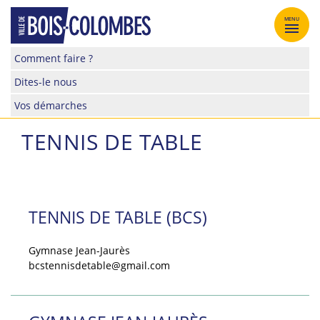
Skip
to
MENU
content
Site
Comment faire ?
officiel
Dites-le nous
de
la
Vos démarches
ville
de
TENNIS DE TABLE
Bois-
Colombes
TENNIS DE TABLE (BCS)
Gymnase Jean-Jaurès
bcstennisdetable@gmail.com