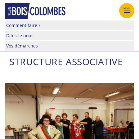
Skip
to
MENU
content
Site
Comment faire ?
officiel
Dites-le nous
de
la
Vos démarches
ville
de
STRUCTURE ASSOCIATIVE
Bois-
Colombes