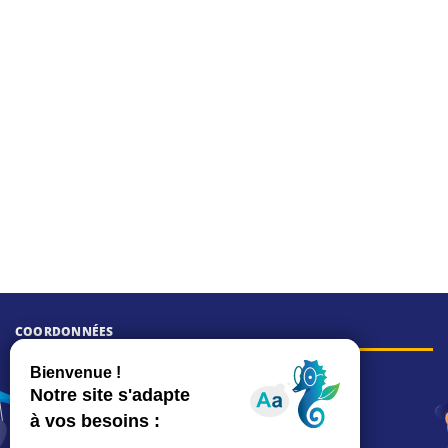
COORDONNÉES
Hôtel de ville
15, rue Charles-Duflos
01 41 19 83 00
Mairie de quartier Mermoz