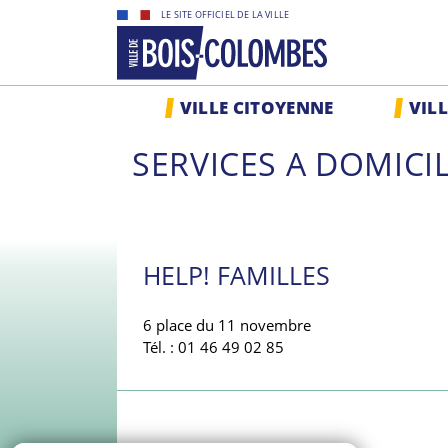
Skip
LE SITE OFFICIEL DE LA VILLE
to
content
Site
VILLE CITOYENNE
VIL
officiel
de
SERVICES A DOMICI
la
ville
de
Bois-
Colombes
HELP! FAMILLES
6 place du 11 novembre
Tél. : 01 46 49 02 85