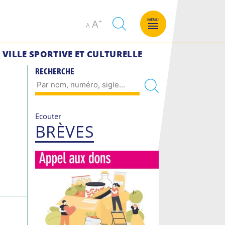
Decrease
Increase
MENU
A
A
font
font
size.
size.
VILLE SPORTIVE ET CULTURELLE
RECHERCHE
Ecouter
BRÈVES