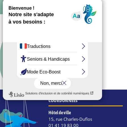
COORDONNÉES
Hôtel de ville
15, rue Charles-Duflos
01 41 19 83 00