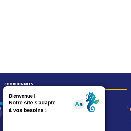
COORDONNÉES
Hôtel de ville
15, rue Charles-Duflos
01 41 19 83 00
Mairie de quartier Mermoz
Depuis le 28/01/2026 :
90, rue de l'Abbé Jean-Glatz