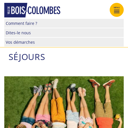
Skip
to
MENU
content
Site
Comment faire ?
officiel
Dites-le nous
de
la
Vos démarches
ville
de
SÉJOURS
Bois-
Colombes