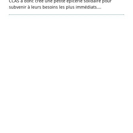
CCAS a donc créé une petite épicerie solidaire pour
subvenir à leurs besoins les plus immédiats.…