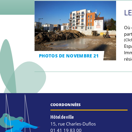
L
Où 
par
(Cli
Esp
Imm
PHOTOS DE NOVEMBRE 21
rés
COORDONNÉES
Hôtel de ville
15, rue Charles-Duflos
01 41 19 83 00