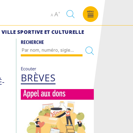
Decrease
Increase
MENU
A
A
font
font
size.
size.
VILLE SPORTIVE ET CULTURELLE
RECHERCHE
Ecouter
BRÈVES
É-