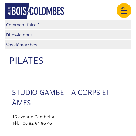
Skip
to
MENU
content
Site
Comment faire ?
officiel
Dites-le nous
de
la
Vos démarches
ville
de
PILATES
Bois-
Colombes
STUDIO GAMBETTA CORPS ET
ÂMES
16 avenue Gambetta
Tél. : 06 82 64 86 46