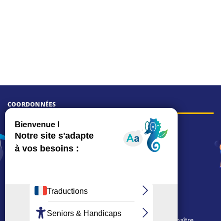
COORDONNÉES
Hôtel de ville
15, rue Charles-Duflos
01 41 19 83 00
Mairie de quartier Mermoz
Depuis le 28/01/2026 :
90, rue de l'Abbé Jean-Glatz
01 71 11 45 45
Mairie de quartier Les Bruyères
2, allée Marc-Birkigt
Nous utilisons des cookies techniques pour connaître