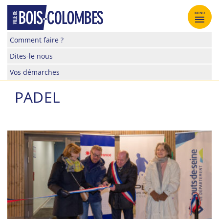
Skip
to
MENU
content
Site
Comment faire ?
officiel
Dites-le nous
de
la
Vos démarches
ville
de
PADEL
Bois-
Colombes