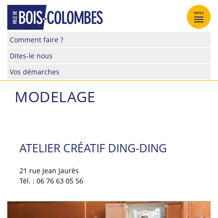
Skip
to
MENU
content
Site
Comment faire ?
officiel
Dites-le nous
de
la
Vos démarches
ville
de
MODELAGE
Bois-
Colombes
ATELIER CRÉATIF DING-DING
21 rue Jean Jaurès
Tél. : 06 76 63 05 56