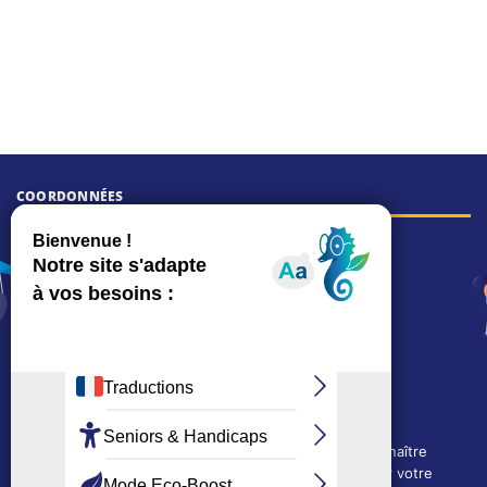
COORDONNÉES
Hôtel de ville
15, rue Charles-Duflos
01 41 19 83 00
Mairie de quartier Mermoz
Depuis le 28/01/2026 :
90, rue de l'Abbé Jean-Glatz
01 71 11 45 45
Mairie de quartier Les Bruyères
2, allée Marc-Birkigt
Nous utilisons des cookies techniques pour connaître
01 56 83 75 10
l'évolution de l'audience du site et pour améliorer votre