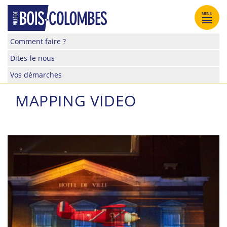
Skip
to
MENU
content
Site
Comment faire ?
officiel
Dites-le nous
de
la
Vos démarches
ville
de
MAPPING VIDEO
Bois-
Colombes