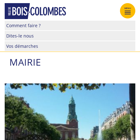
Skip
to
MENU
content
Site
Comment faire ?
officiel
Dites-le nous
de
la
Vos démarches
ville
de
MAIRIE
Bois-
Colombes