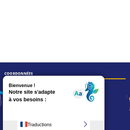
COORDONNÉES
Hôtel de ville
15, rue Charles-Duflos
01 41 19 83 00
Mairie de quartier Mermoz
Depuis le 28/01/2026 :
90, rue de l'Abbé Jean-Glatz
01 71 11 45 45