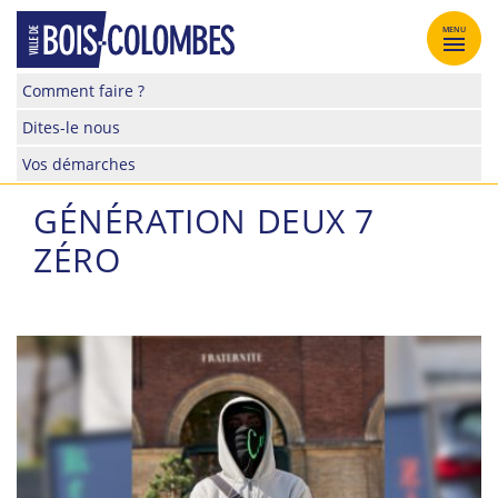
Skip
to
MENU
content
Site
Comment faire ?
officiel
Dites-le nous
de
la
Vos démarches
ville
de
GÉNÉRATION DEUX 7
Bois-
ZÉRO
Colombes