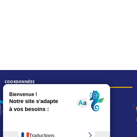
COORDONNÉES
Hôtel de ville
15, rue Charles-Duflos
01 41 19 83 00
Mairie de quartier Mermoz
Depuis le 28/01/2026 :
90, rue de l'Abbé Jean-Glatz
01 71 11 45 45