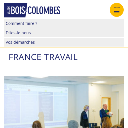
Skip
to
MENU
content
Site
Comment faire ?
officiel
Dites-le nous
de
la
Vos démarches
ville
de
FRANCE TRAVAIL
Bois-
Colombes