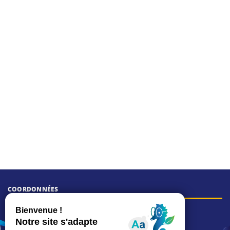
COORDONNÉES
Hôtel de ville
15, rue Charles-Duflos