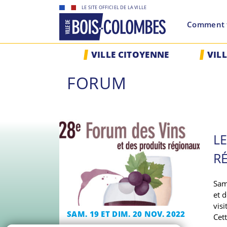
Skip
LE SITE OFFICIEL DE LA VILLE
to
Comment f
content
Site
VILLE CITOYENNE
VIL
officiel
de
FORUM
la
ville
de
Bois-
Colombes
L
R
Sam
et 
vis
SAM. 19 ET DIM. 20 NOV. 2022
Cett