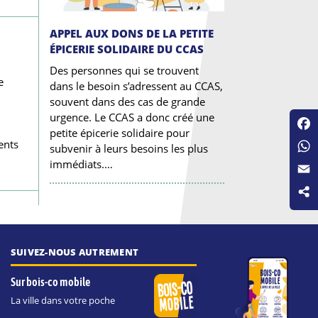
APPEL AUX DONS DE LA PETITE
ÉPICERIE SOLIDAIRE DU CCAS
Des personnes qui se trouvent
e
dans le besoin s’adressent au CCAS,
souvent dans des cas de grande
urgence. Le CCAS a donc créé une
petite épicerie solidaire pour
Fac
ents
subvenir à leurs besoins les plus
Wha
immédiats.…
Emai
SUIVEZ-NOUS AUTREMENT
Sur bois-co mobile
La ville dans votre poche