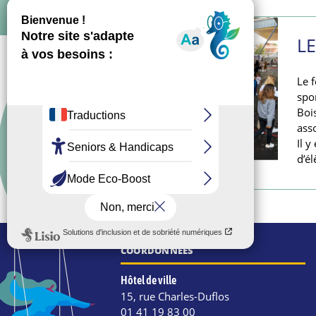
L
Le 
spor
Boi
asso
Il y
4 SEPTEMBRE 2021
d’é
COORDONNÉES
Hôtel de ville
15, rue Charles-Duflos
01 41 19 83 00