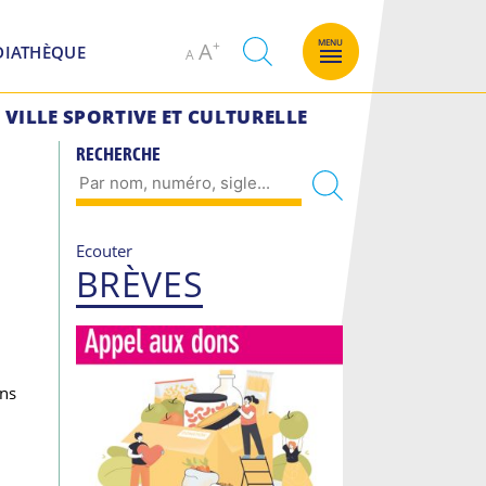
Decrease
Increase
MENU
A
DIATHÈQUE
A
font
font
size.
size.
VILLE SPORTIVE ET CULTURELLE
RECHERCHE
Ecouter
BRÈVES
ins