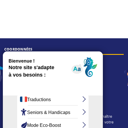
COORDONNÉES
Hôtel de ville
15, rue Charles-Duflos
01 41 19 83 00
Mairie de quartier Mermoz
Depuis le 28/01/2026 :
90, rue de l'Abbé Jean-Glatz
01 71 11 45 45
Mairie de quartier Les Bruyères
2, allée Marc-Birkigt
Nous utilisons des cookies techniques pour connaître
01 56 83 75 10
l'évolution de l'audience du site et pour améliorer votre
Voir les horaires
expérience.