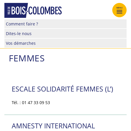
Skip
to
MENU
content
Site
Comment faire ?
officiel
Dites-le nous
de
la
Vos démarches
ville
de
FEMMES
Bois-
Colombes
ESCALE SOLIDARITÉ FEMMES (L’)
Tél. : 01 47 33 09 53
AMNESTY INTERNATIONAL