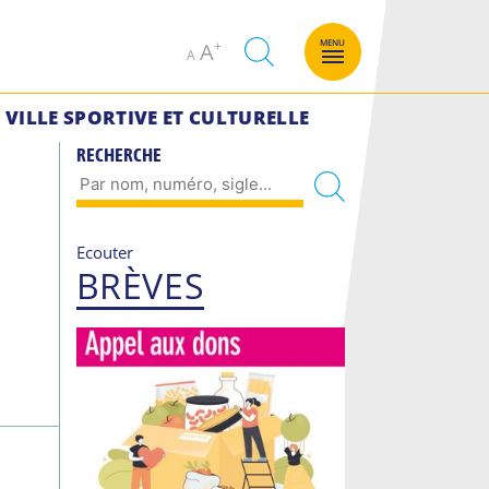
Decrease
Increase
MENU
A
A
font
font
size.
size.
VILLE SPORTIVE ET CULTURELLE
RECHERCHE
Ecouter
BRÈVES