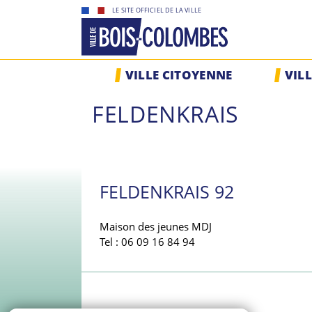
Skip
LE SITE OFFICIEL DE LA VILLE
to
content
Site
VILLE CITOYENNE
VIL
officiel
de
FELDENKRAIS
la
ville
de
Bois-
Colombes
FELDENKRAIS 92
Maison des jeunes MDJ
Tel : 06 09 16 84 94