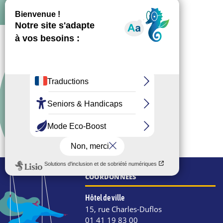
COORDONNÉES
Hôtel de ville
15, rue Charles-Duflos
01 41 19 83 00