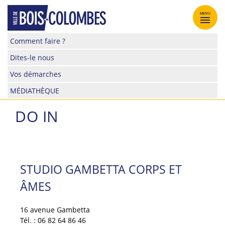
Skip
to
MENU
content
Site
Comment faire ?
officiel
Dites-le nous
de
la
Vos démarches
ville
MÉDIATHÈQUE
de
Bois-
DO IN
Colombes
STUDIO GAMBETTA CORPS ET
ÂMES
16 avenue Gambetta
Tél. : 06 82 64 86 46