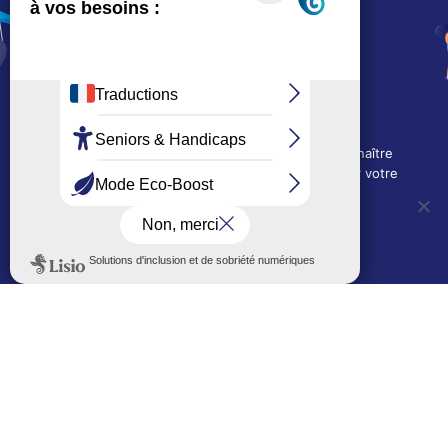
15, rue Charles-Duflos
01 41 19 83 00
Mairie de quartier Mermoz
Depuis le 28/01/2026 :
90, rue de l'Abbé Jean-Glatz
01 71 11 45 45
Nous utilisons des cookies techniques pour connaître
Mairie de quartier Les Bruyères
l'évolution de l'audience du site et pour améliorer votre
2, allée Marc-Birkigt
expérience.
01 56 83 75 10
OUI, j'accepte
NON, je refuse
Voir les horaires
LES AUTRES SITES DE LA VILLE
Politique de confidentialité
Le Mémorial numérique
L’espace famille (bois-co déclic)
Boiscoboutiques.fr
Le site de la médiathèque
Entre Bois-Colombiens