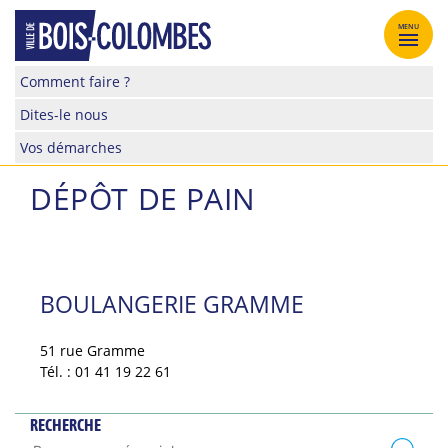
Skip
to
MENU
content
Site
Comment faire ?
officiel
Dites-le nous
de
la
Vos démarches
ville
de
DÉPÔT DE PAIN
Bois-
Colombes
BOULANGERIE GRAMME
51 rue Gramme
Tél. : 01 41 19 22 61
RECHERCHE