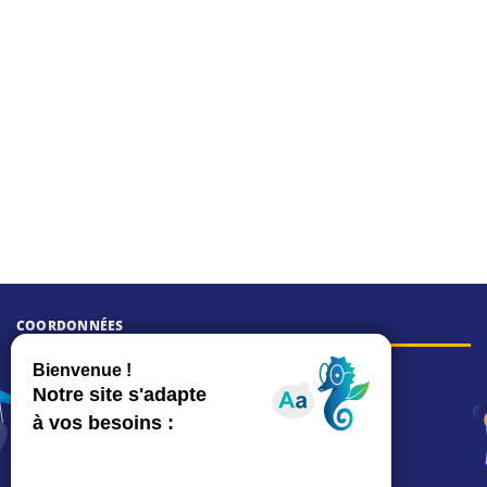
COORDONNÉES
Hôtel de ville
15, rue Charles-Duflos
01 41 19 83 00
Mairie de quartier Mermoz
Depuis le 28/01/2026 :