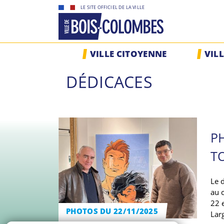
Skip
LE SITE OFFICIEL DE LA VILLE
to
content
Site
VILLE CITOYENNE
VIL
officiel
de
DÉDICACES
la
ville
de
Bois-
Colombes
P
T
Le 
au 
22 
PHOTOS DU 22/11/2025
Lar