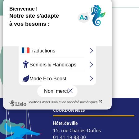
COORDONNÉES
Hôtel de ville
15, rue Charles-Duflos
01 41 19 83 00