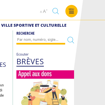
Decrease
Increase
MENU
A
A
font
font
size.
size.
VILLE SPORTIVE ET CULTURELLE
RECHERCHE
Ecouter
BRÈVES
ES
nus
di
 de