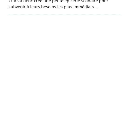
CCAS a donc créé une petite épicerie solidaire pour
subvenir à leurs besoins les plus immédiats.…