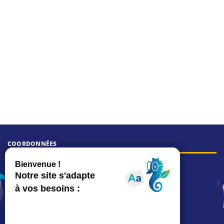
COORDONNÉES
Hôtel de ville
15, rue Charles-Duflos
01 41 19 83 00
Mairie de quartier Mermoz
Depuis le 28/01/2026 :
90, rue de l'Abbé Jean-Glatz