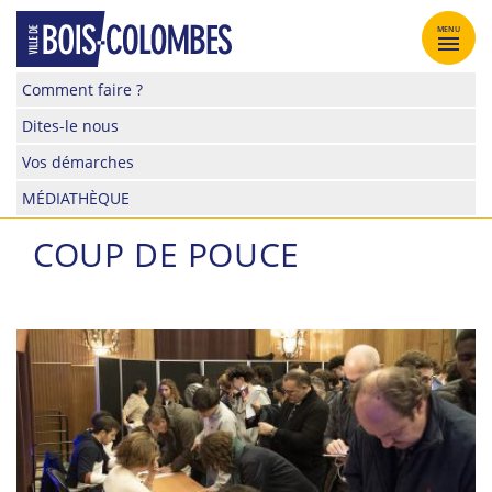
Skip
to
MENU
content
Site
Comment faire ?
officiel
Dites-le nous
de
la
Vos démarches
ville
MÉDIATHÈQUE
de
Bois-
COUP DE POUCE
Colombes