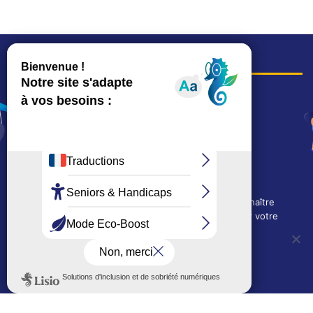
COORDONNÉES
Hôtel de ville
15, rue Charles-Duflos
01 41 19 83 00
Mairie de quartier Mermoz
Depuis le 28/01/2026 :
90, rue de l'Abbé Jean-Glatz
01 71 11 45 45
Nous utilisons des cookies techniques pour connaître
Mairie de quartier Les Bruyères
l'évolution de l'audience du site et pour améliorer votre
2, allée Marc-Birkigt
expérience.
01 56 83 75 10
OUI, j'accepte
NON, je refuse
Voir les horaires
LES AUTRES SITES DE LA VILLE
Politique de confidentialité
Le Mémorial numérique