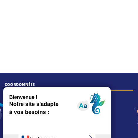
COORDONNÉES
Hôtel de ville
15, rue Charles-Duflos
01 41 19 83 00
Mairie de quartier Mermoz
Depuis le 28/01/2026 :
90, rue de l'Abbé Jean-Glatz