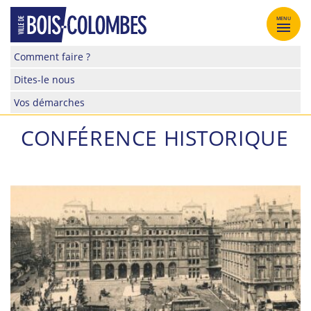
Skip
to
MENU
content
Site
Comment faire ?
officiel
Dites-le nous
de
la
Vos démarches
ville
de
CONFÉRENCE HISTORIQUE
Bois-
Colombes