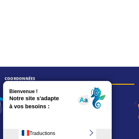
COORDONNÉES
Hôtel de ville
15, rue Charles-Duflos
01 41 19 83 00
Mairie de quartier Mermoz
Depuis le 28/01/2026 :
90, rue de l'Abbé Jean-Glatz
01 71 11 45 45