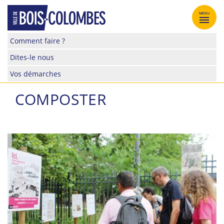
Skip
to
MENU
content
Site
Comment faire ?
officiel
Dites-le nous
de
la
Vos démarches
ville
de
COMPOSTER
Bois-
Colombes