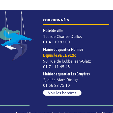
COORDONNÉES
Hôtel de ville
15, rue Charles-Duflos
01 41 19 83 00
Mairie de quartier Mermoz
Depuis le 28/01/2026 :
90, rue de l'Abbé Jean-Glatz
01 71 11 45 45
Mairie de quartier Les Bruyères
2, allée Marc-Birkigt
e
kedIn
Instagram
01 56 83 75 10
Voir les horaires