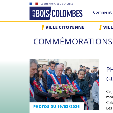
Skip
LE SITE OFFICIEL DE LA VILLE
to
Comment f
content
Site
VILLE CITOYENNE
VIL
officiel
de
COMMÉMORATIONS
la
ville
de
Bois-
Colombes
P
GU
Ce 
mons
Col
PHOTOS DU 19/03/2026
Les