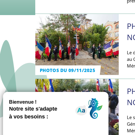
pre
P
N
Le 
au 
Mém
PHOTOS DU 09/11/2025
P
N
Le 
Gén
Mém