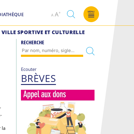
Decrease
Increase
MENU
A
DIATHÈQUE
A
font
font
size.
size.
VILLE SPORTIVE ET CULTURELLE
RECHERCHE
Ecouter
BRÈVES
r
-
 la