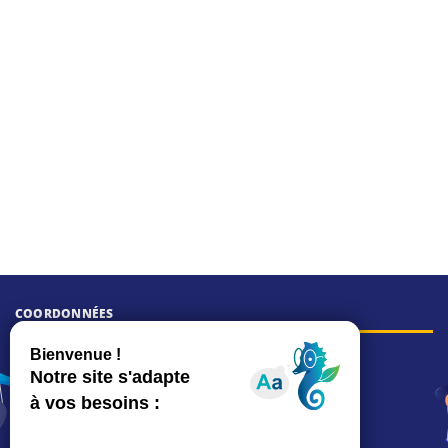
COORDONNÉES
Hôtel de ville
15, rue Charles-Duflos
01 41 19 83 00
Mairie de quartier Mermoz
Depuis le 28/01/2026 :