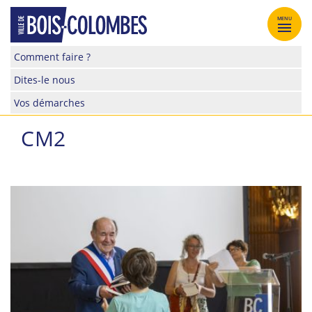
Skip
to
MENU
content
Site
Comment faire ?
officiel
Dites-le nous
de
la
Vos démarches
ville
de
CM2
Bois-
Colombes