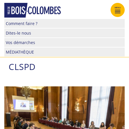
Skip
to
MENU
content
Site
Comment faire ?
officiel
Dites-le nous
de
la
Vos démarches
ville
MÉDIATHÈQUE
de
Bois-
CLSPD
Colombes