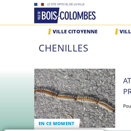
Skip
LE SITE OFFICIEL DE LA VILLE
to
content
Site
VILLE CITOYENNE
VIL
officiel
de
CHENILLES
la
ville
de
Bois-
Colombes
A
P
Pou
EN CE MOMENT