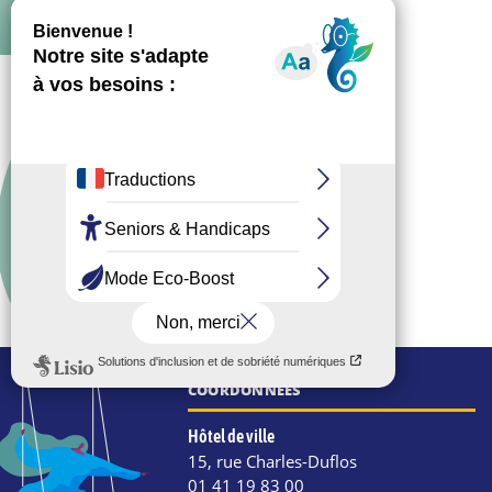
COORDONNÉES
Hôtel de ville
15, rue Charles-Duflos
01 41 19 83 00