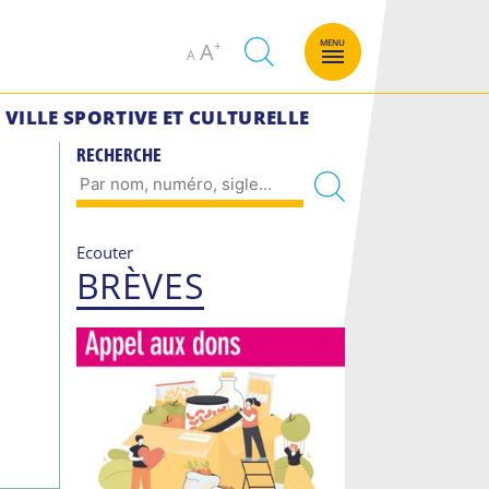
Decrease
Increase
MENU
A
A
font
font
size.
size.
VILLE SPORTIVE ET CULTURELLE
RECHERCHE
Ecouter
BRÈVES